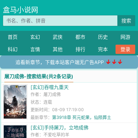
盒马小说网
搜索
首页
玄幻
武侠
都市
历史
网游
科幻
言情
其他
排行
完本
登录
↓↓↓
追看新章节，下载本站客户端无广告APP
屠刀成佛-搜索结果(共2条记录)
[玄幻]吞噬九重天
作者：
屠刀成佛
状态：连载
更新时间：08-09 17:19:00
最新章节：
第3918章 死元蛇果，仙陨葬土
[玄幻]手持屠刀，立地成佛
作者：
不爱吃草的羊