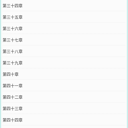
第三十四章
第三十五章
第三十六章
第三十七章
第三十八章
第三十九章
第四十章
第四十一章
第四十二章
第四十三章
第四十四章