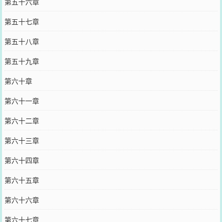
第五十六章
第五十七章
第五十八章
第五十九章
第六十章
第六十一章
第六十二章
第六十三章
第六十四章
第六十五章
第六十六章
第六十七章