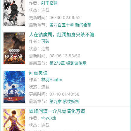
作者：
射干临渊
状态：连载
更新时间：06-30 02:06:52
最新章节：
第四百五十章 新的希望
人在镇魔司，红词加身只杀不渡
作者：
可破
状态：连载
更新时间：08-06 13:53:50
最新章节：
第273章 镇渊诀传承
问虚灵诀
作者：
林羽Hunter
状态：连载
更新时间：07-10 01:40:58
最新章节：
第九章 紫纹妖核
墟峰问道一介凡骨演化万道
作者：
shy小漾
状态：连载