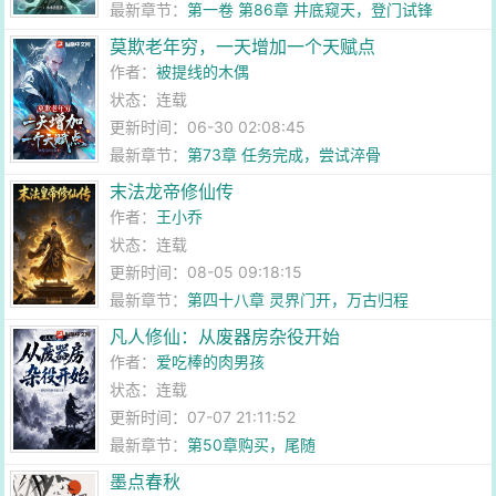
最新章节：
第一卷 第86章 井底窥天，登门试锋
莫欺老年穷，一天增加一个天赋点
作者：
被提线的木偶
状态：连载
更新时间：06-30 02:08:45
最新章节：
第73章 任务完成，尝试淬骨
末法龙帝修仙传
作者：
王小乔
状态：连载
更新时间：08-05 09:18:15
最新章节：
第四十八章 灵界门开，万古归程
凡人修仙：从废器房杂役开始
作者：
爱吃棒的肉男孩
状态：连载
更新时间：07-07 21:11:52
最新章节：
第50章购买，尾随
墨点春秋