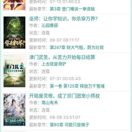
更新时间：07-10 01:40:53
最新章节：
第3章 登门嘲讽一拳退敌
巫师：让你学知识，你杀穿万界？
作者：
沁园春薛
状态：连载
更新时间：08-07 08:11:17
最新章节：
第247章 财大气粗，蔚为壮观
津门武圣，从苦力开始每日结算
作者：
上去就是滑铲
状态：连载
更新时间：07-31 00:05:43
最新章节：
第一卷 第125章 释放万千冤魂
开局废灵根，成了宗门团宠小师叔
作者：
南山有禾
状态：连载
更新时间：08-06 23:51:07
最新章节：
第80章 可能只是幌子