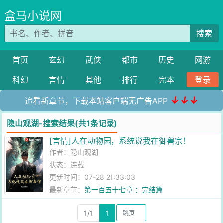
盒马小说网
搜索
首页
玄幻
武侠
都市
历史
网游
科幻
言情
其他
排行
完本
登录
↓↓↓
追看新章节，下载本站客户端无广告APP
隐山观湖-搜索结果(共1条记录)
[言情]人在动物园，系统说我在御兽宗！
作者：
隐山观湖
状态：连载
更新时间：07-28 21:33:03
最新章节：
第一百五十七章 ：完结篇
1/1
1