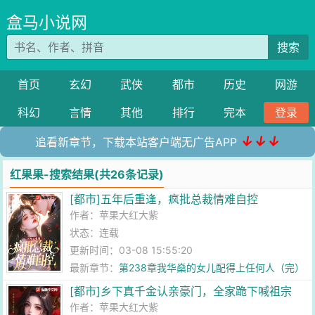
盒马小说网
搜索
首页
玄幻
武侠
都市
历史
网游
科幻
言情
其他
排行
完本
登录
↓↓↓
追看新章节，下载本站客户端无广告APP
红果果-搜索结果(共26条记录)
[都市]五年后重逢，疯批总裁情难自控
作者：
苹果大红大紫
状态：连载
更新时间：03-08 15:55:20
最新章节：
第238章我华燊的女儿配得上任何人（完）
[都市]乡下真千金认亲豪门，全家跪下喊祖宗
作者：
苹果大红大紫