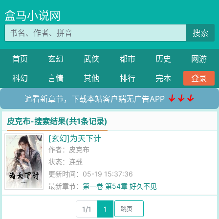
盒马小说网
搜索
首页
玄幻
武侠
都市
历史
网游
科幻
言情
其他
排行
完本
登录
↓↓↓
追看新章节，下载本站客户端无广告APP
皮克布-搜索结果(共1条记录)
[玄幻]为天下计
作者：
皮克布
状态：连载
更新时间：05-19 15:37:36
最新章节：
第一卷 第54章 好久不见
1/1
1