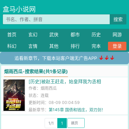
盒马小说网
搜索
首页
玄幻
武侠
都市
历史
网游
科幻
言情
其他
排行
完本
登录
↓↓↓
追看新章节，下载本站客户端无广告APP
烟雨西瓜-搜索结果(共1条记录)
[历史]被赵王赶走，始皇拜我为丞相
作者：
烟雨西瓜
状态：连载
更新时间：08-09 00:04:59
最新章节：
第145章 国债和钱庄，双刃剑！
1/1
1