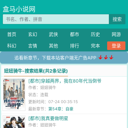
盒马小说网
搜索
首页
玄幻
武侠
都市
历史
网游
科幻
言情
其他
排行
完本
登录
↓↓↓
追看新章节，下载本站客户端无广告APP
妞妞骑牛-搜索结果(共2条记录)
[都市]穿越两界，我在80年代当倒爷
作者：
妞妞骑牛
状态：连载
更新时间：07-24 00:35:15
最新章节：
第54章：自豪
[都市]我真要做明星
作者：
妞妞骑牛