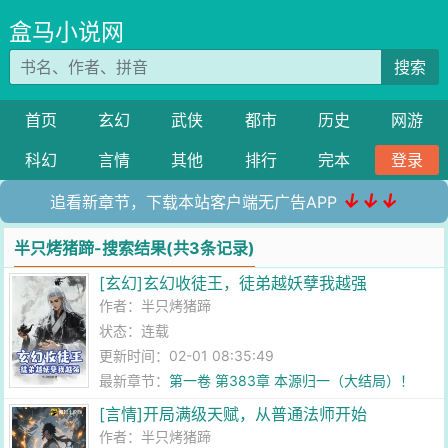
盒马小说网
搜索
首页
玄幻
武侠
都市
历史
网游
科幻
言情
其他
排行
完本
登录
↓↓↓
追看新章节，下载本站客户端无广告APP
半只烤猪蹄-搜索结果(共3条记录)
[玄幻]玄幻收徒王，徒弟越妖孽我越强
作者：
半只烤猪蹄
状态：连载
更新时间：02-01 08:35:49
最新章节：
第一卷 第383章 本源归一（大结局）！
[言情]开局满级天赋，从普通法师开始
作者：
半只烤猪蹄