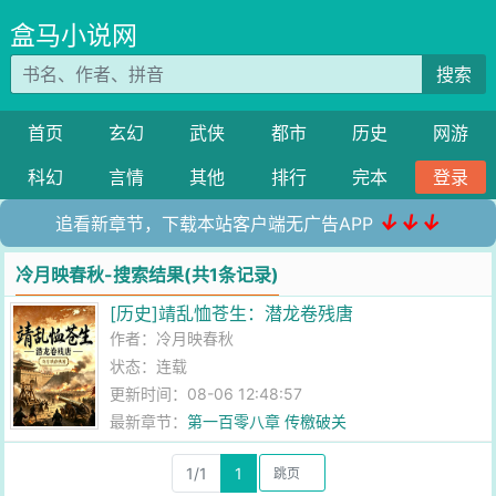
盒马小说网
搜索
首页
玄幻
武侠
都市
历史
网游
科幻
言情
其他
排行
完本
登录
↓↓↓
追看新章节，下载本站客户端无广告APP
冷月映春秋-搜索结果(共1条记录)
[历史]靖乱恤苍生：潜龙卷残唐
作者：
冷月映春秋
状态：连载
更新时间：08-06 12:48:57
最新章节：
第一百零八章 传檄破关
1/1
1