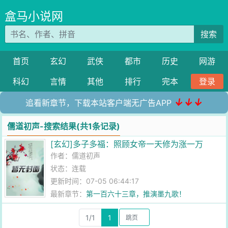
盒马小说网
搜索
首页
玄幻
武侠
都市
历史
网游
科幻
言情
其他
排行
完本
登录
↓↓↓
追看新章节，下载本站客户端无广告APP
儒道初声-搜索结果(共1条记录)
[玄幻]多子多福：照顾女帝一天修为涨一万
作者：
儒道初声
状态：连载
更新时间：07-05 06:44:17
最新章节：
第一百六十三章，推演墨九歌！
1/1
1