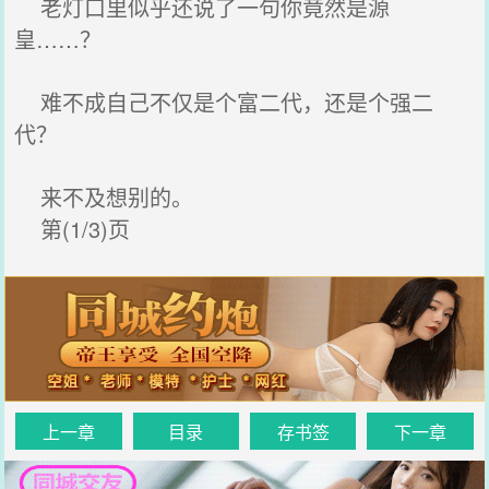
老灯口里似乎还说了一句你竟然是源
皇……？
难不成自己不仅是个富二代，还是个强二
代？
来不及想别的。
第(1/3)页
上一章
目录
存书签
下一章