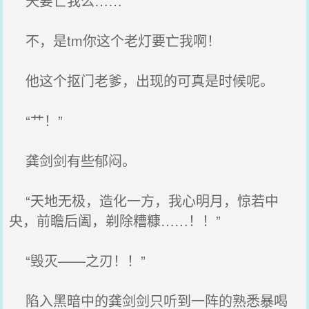
天要亡我么……
不，是tm你这个老灯要亡我啊！
他这个抠门老爹，出现的可真是时候呢。
“艹！”
龚剑剑有些郁闷。
“天地无极，造化一方，我心明月，惊若中
央，前瞻后阖，剃除糟糠……！！”
“毁灭——之刃！！”
陷入黑暗中的龚剑剑只听到一阵的熟悉暴喝