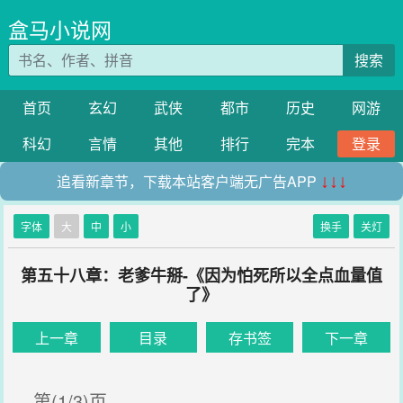
盒马小说网
搜索
首页
玄幻
武侠
都市
历史
网游
科幻
言情
其他
排行
完本
登录
追看新章节，下载本站客户端无广告APP
↓↓↓
字体
大
中
小
换手
关灯
第五十八章：老爹牛掰-《因为怕死所以全点血量值
了》
上一章
目录
存书签
下一章
第(1/3)页