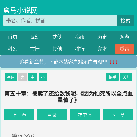
盒马小说网
搜索
首页
玄幻
武侠
都市
历史
网游
科幻
言情
其他
排行
完本
登录
追看新章节，下载本站客户端无广告APP
↓↓↓
字体
大
中
小
换手
关灯
第五十章：被卖了还给数钱呢-《因为怕死所以全点血
量值了》
上一章
目录
存书签
下一章
第(1/3)页