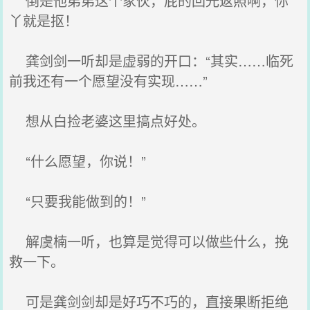
倒是他弟弟这个家伙，屁的回光返照啊，你
丫就是抠！
龚剑剑一听却是虚弱的开口：“其实……临死
前我还有一个愿望没有实现……”
想从白捡老婆这里搞点好处。
“什么愿望，你说！”
“只要我能做到的！”
解虞楠一听，也算是觉得可以做些什么，挽
救一下。
可是龚剑剑却是好巧不巧的，直接果断拒绝