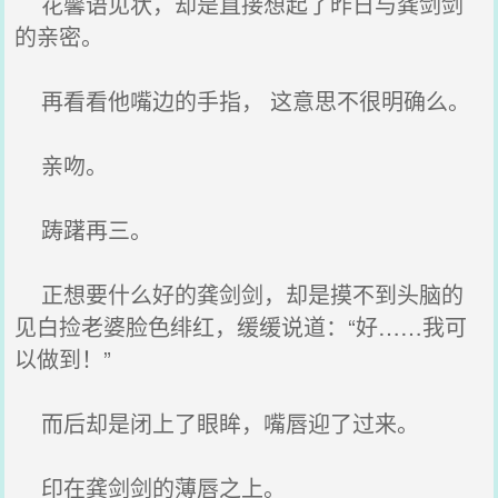
花馨语见状，却是直接想起了昨日与龚剑剑
的亲密。
再看看他嘴边的手指， 这意思不很明确么。
亲吻。
踌躇再三。
正想要什么好的龚剑剑，却是摸不到头脑的
见白捡老婆脸色绯红，缓缓说道：“好……我可
以做到！”
而后却是闭上了眼眸，嘴唇迎了过来。
印在龚剑剑的薄唇之上。