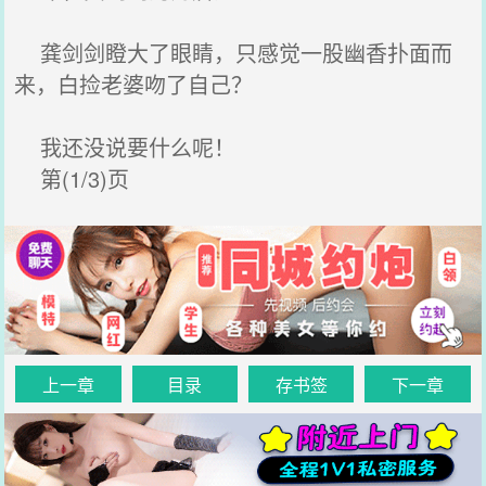
龚剑剑瞪大了眼睛，只感觉一股幽香扑面而
来，白捡老婆吻了自己？
我还没说要什么呢！
第(1/3)页
上一章
目录
存书签
下一章