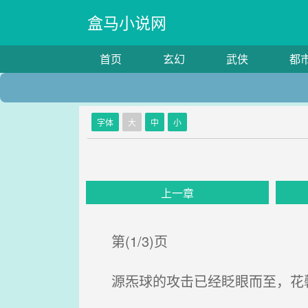
盒马小说网
首页
玄幻
武侠
都
字体
大
中
小
上一章
第(1/3)页
源炁球的攻击已经眨眼而至，花馨