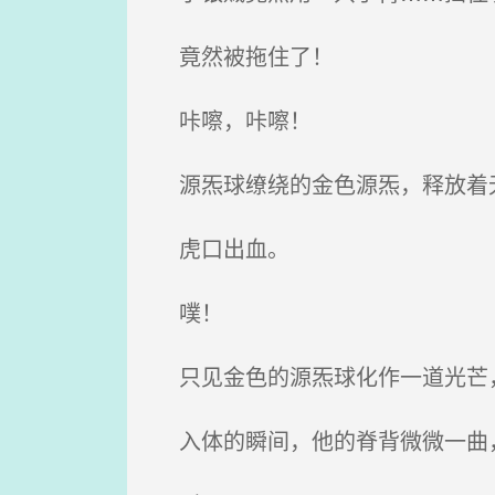
竟然被拖住了！
咔嚓，咔嚓！
源炁球缭绕的金色源炁，释放着无
虎口出血。
噗！
只见金色的源炁球化作一道光芒
入体的瞬间，他的脊背微微一曲