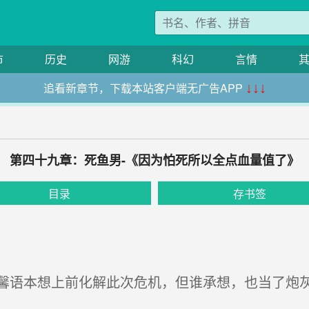
市
历史
网游
科幻
言情
追看新章节，下载本站客户端无广告APP
↓↓↓
第四十九章：死鱼男-《因为怕死所以全点血量值了》
目录
存书签
语本想上前化解此次危机，但谁承想，也当了炮