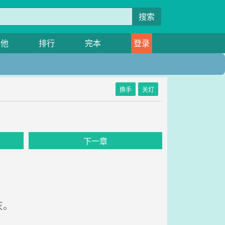
搜索
其他
排行
完本
登录
换手
关灯
下一章
灰。