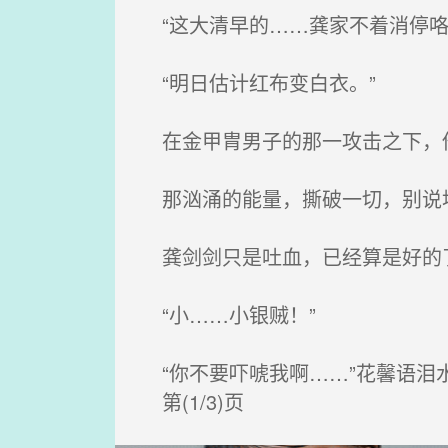
“这大清早的……龚家不着消停咯
“明日估计红布变白衣。”
在金甲胄男子的那一攻击之下，他
那汹涌的能量，撕破一切，别说
龚剑剑只是吐血，已经算是好的
“小……小银贼！”
“你不要吓唬我啊……”花馨语泪
第(1/3)页