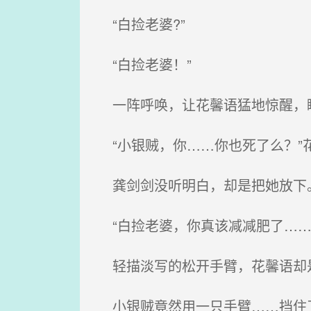
“白捡老婆?”
“白捡老婆！”
一阵呼唤，让花馨语猛地惊醒，瞬
“小银贼，你……你也死了么？”
龚剑剑没听明白，却是把她放下
“白捡老婆，你真该减减肥了……
轻描淡写的松开手臂，花馨语却
小银贼竟然用一只手臂……挡住