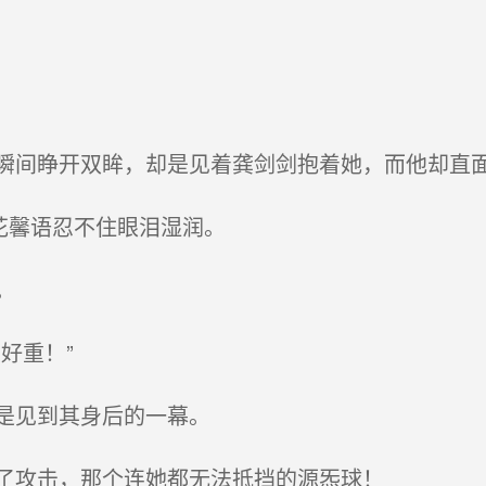
间睁开双眸，却是见着龚剑剑抱着她，而他却直
花馨语忍不住眼泪湿润。
。
好重！”
是见到其身后的一幕。
了攻击，那个连她都无法抵挡的源炁球！