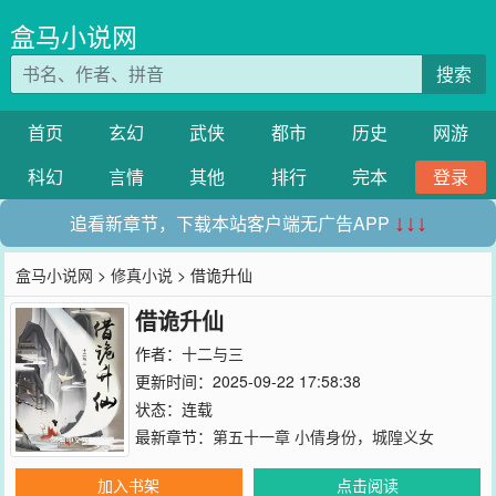
盒马小说网
搜索
首页
玄幻
武侠
都市
历史
网游
科幻
言情
其他
排行
完本
登录
追看新章节，下载本站客户端无广告APP
↓↓↓
盒马小说网
>
修真小说
> 借诡升仙
借诡升仙
作者：
十二与三
更新时间：2025-09-22 17:58:38
状态：连载
最新章节：
第五十一章 小倩身份，城隍义女
加入书架
点击阅读