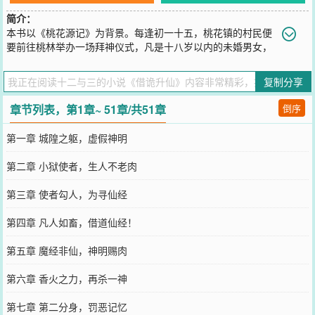
简介：
本书以《桃花源记》为背景。每逢初一十五，桃花镇的村民便
要前往桃林举办一场拜神仪式，凡是十八岁以内的未婚男女，
都有机会被林中不朽神明选中，成为其童子，地位非凡。每当新童子
出现，神明便会向村民赐下不老肉，凡人食之可免受饥寒，优秀者更
复制分享
可窥探仙者之境，有望成为神明弟子。这一日，李修缘初醒，他发
现，他成为了桃林中最深处的那一位神明……
章节列表，第1章~ 51章/共51章
倒序
您要是觉得《
借诡升仙
》还不错的话请不要忘记向您QQ群和微博微信
里的朋友推荐哦！
第一章 城隍之躯，虚假神明
第二章 小狱使者，生人不老肉
第三章 使者勾人，为寻仙经
第四章 凡人如畜，借道仙经！
第五章 魔经非仙，神明赐肉
第六章 香火之力，再杀一神
第七章 第二分身，罚恶记忆