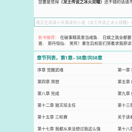
您要是觉得《
龙王传说之冰火双瞳
》还不错的话请
新书推荐：
在破事精英里当咸鱼
、
日娱之我全都要
崽
、
邪丹恒仙
、
笑死！重生后权臣们哭着求我原谅
章节列表，第1章~ 58章/共58章
序章 觉醒武魂
第一章
第四章 冥想
第五章
第八章 完成
第九章
第十二章 狼灭班主任
第十三
第十五章 三轮赛
关于读
第十七章 我都从来没想过我这么强
第十八