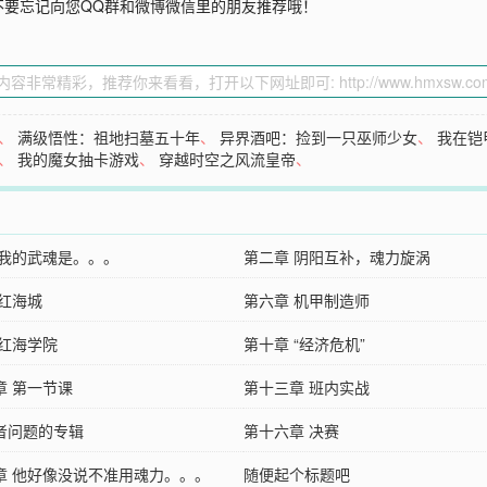
不要忘记向您QQ群和微博微信里的朋友推荐哦！
、
满级悟性：祖地扫墓五十年
、
异界酒吧：捡到一只巫师少女
、
我在铠
、
我的魔女抽卡游戏
、
穿越时空之风流皇帝
、
 我的武魂是。。。
第二章 阴阳互补，魂力旋涡
 红海城
第六章 机甲制造师
 红海学院
第十章 “经济危机”
章 第一节课
第十三章 班内实战
者问题的专辑
第十六章 决赛
章 他好像没说不准用魂力。。。
随便起个标题吧