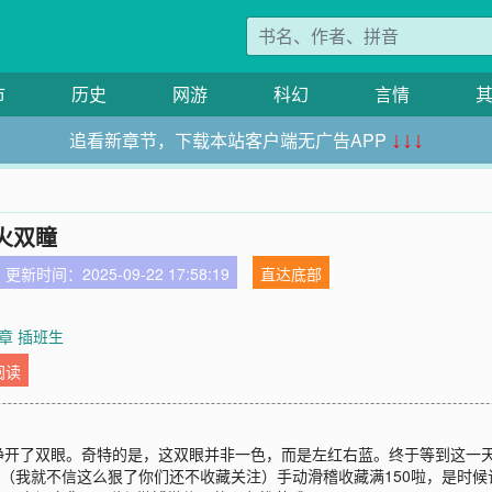
市
历史
网游
科幻
言情
追看新章节，下载本站客户端无广告APP
↓↓↓
火双瞳
更新时间：2025-09-22 17:58:19
直达底部
章 插班生
阅读
睁开了双眼。奇特的是，这双眼并非一色，而是左红右蓝。终于等到这一
0！（我就不信这么狠了你们还不收藏关注）手动滑稽收藏满150啦，是时候该