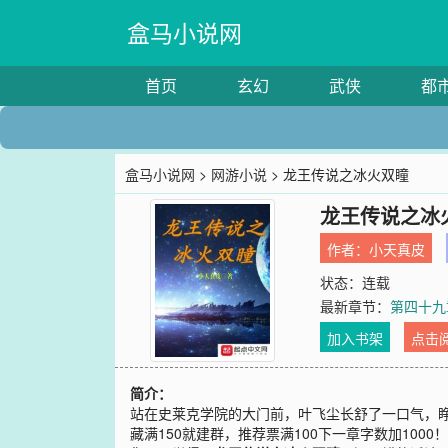
盒马小说网
首页
玄幻
武侠
都
盒马小说网
>
网游小说
> 龙王传说之冰火双瞳
龙王传说之冰
作者：
小天真皮
状态：连载
最新章节：
第四十九
加入书架
点击
简介：
站在史莱克学院的大门前，叶飞尘长舒了一口气，
藏满150就建群，推荐票满100下一章字数加100