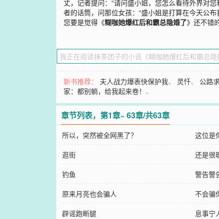
丈，记者提问：“请问盛小姐，您怎么看待外界对您
者的话筒，问那位女孩：“盛小姐是打算在今天公布
您要是觉得《
糊咖她爆红后和霸总隐婚了
》还不错
新书推荐：
夫人战力爆表快保护我
、
灵忏
、
公路
家：都别躺，给我起来卷！
、
章节列表，第1章~ 63章/共63章
所以，突然被全网黑了？
这位是
逛街
还是很
钓鱼
警告警
原来月亮也会骗人
不会骗
辟谣跑断腿
息事宁