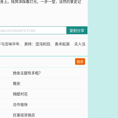
人身上。陆冥泽踩着灯光，一步一望，淡然的拿走记
复制分享
子与豆味华年
、
奥特：混沌轮回
、
奥术起源
、
夫人当
倒序
她金主腿有多粗？
晚安
隔壁村花
合作愉快
炊事班背锅员