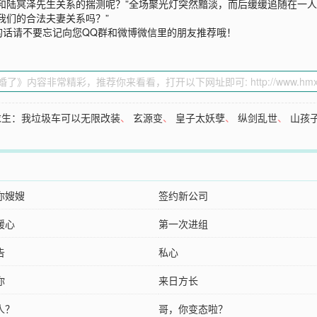
和陆冥泽先生关系的揣测呢？”全场聚光灯突然黯淡，而后缓缓追随在一
我们的合法夫妻关系吗？”
的话请不要忘记向您QQ群和微博微信里的朋友推荐哦！
求生：我垃圾车可以无限改装
、
玄源变
、
皇子太妖孽
、
纵剑乱世
、
山孩
你嫂嫂
签约新公司
暖心
第一次进组
告
私心
你
来日方长
人？
哥，你变态啦？