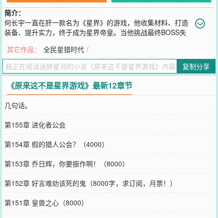
简介：
何长宇一直在肝一款名为《星界》的游戏，他收集材料、打造
装备、提升实力，终于成为星界帝皇。当他挑战最终BOSS失
败时，何长宇发现自己穿越了，他真正来到了《星界》世界！而他曾
其它作品：
全民星猎时代
/
经的事迹，真实存在于这个世界，并且已经过去了一万年！他曾经的
追随者们，已经坐在了人类文明的最高权座！而他，则成为了历史上
复制分享
最残暴的暴君。何长宇：“原来这不是游戏！星界，你的皇帝回来
了！”
《原来这不是星界游戏》最新12章节
您要是觉得《
原来这不是星界游戏
》还不错的话请不要忘记向您QQ群
和微博微信里的朋友推荐哦！
几句话。
第155章 进化者公会
第154章 假的猎人公会？（4000）
第153章 乔日辉，你要振作啊！（8000）
第152章 好言难劝该死的鬼（8000字，求订阅，月票！）
第151章 皇兽之心（8000）