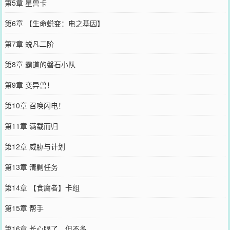
第5章 星兽卡
第6章 【生命蜕变：电之基因】
第7章 蜕凡二阶
第8章 霸道的磐石小队
第9章 变异兽！
第10章 召唤闪电！
第11章 满载而归
第12章 威胁与计划
第13章 清剿任务
第14章 【食腐者】卡组
第15章 帮手
第16章 长心眼了，但不多