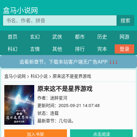
盒马小说网
搜索
首页
玄幻
武侠
都市
历史
网游
科幻
言情
其他
排行
完本
登录
追看新章节，下载本站客户端无广告APP
↓↓↓
盒马小说网
>
科幻小说
> 原来这不是星界游戏
原来这不是星界游戏
作者：
迷醉星河
更新时间：2025-09-21 14:07:48
状态：连载
最新章节：
几句话。
加入书架
点击阅读