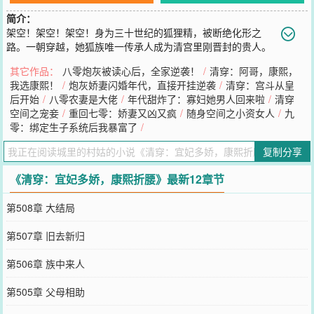
简介：
架空！架空！架空！身为三十世纪的狐狸精，被断绝化形之
路。一朝穿越，她狐族唯一传承人成为清宫里刚晋封的贵人。
对一直以修炼人形为目标的狐妖来说，这可是一个天大的惊喜。更惊
其它作品：
八零炮灰被读心后，全家逆袭！
/
清穿：阿哥，康熙，
喜的是，碰到一个让狐狸精都流口水的男人，要知道，狐狸精想更进
我选康熙！
/
炮灰娇妻闪婚年代，直接开挂逆袭
/
清穿：宫斗从皇
一步就得~~~~于是，此间清朝将被这只狐狸精搞的“乌烟瘴气”。架
后开始
/
八零农妻是大佬
/
年代甜炸了：寡妇她男人回来啦
/
清穿
空！架空！架空！考究党误入！！！
空间之宠妾
/
重回七零：娇妻又凶又疯
/
随身空间之小资女人
/
九
您要是觉得《
清穿：宜妃多娇，康熙折腰
》还不错的话请不要忘记向
零：绑定生子系统后我暴富了
/
您QQ群和微博微信里的朋友推荐哦！
复制分享
《清穿：宜妃多娇，康熙折腰》最新12章节
第508章 大结局
第507章 旧去新归
第506章 族中来人
第505章 父母相助