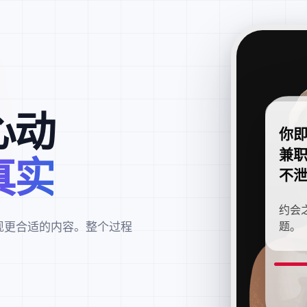
心动
你
兼
真实
不
约会
现更合适的内容。整个过程
题。