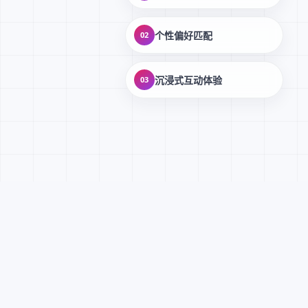
个性偏好匹配
02
沉浸式互动体验
03