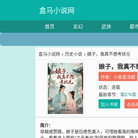
盒马小说网
首页
玄幻
武侠
都
盒马小说网
>
历史小说
> 娘子，我真不想考状元
娘子，我真不
作者：
小俊爱汤圆
状态：连载
最新章节：
第276
加入书架
点击
简介：
穿越成赘婿，娘子是位绝色美人，可惜她看我的眼神
士，看着书上那些“之乎者也”和简单的数理题，陷