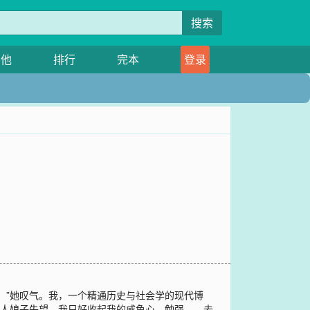
搜索
其他
排行
完本
登录
。”她叹气。我，一个精通历史与社会学的现代博
美人娘子失望，我只好收起我的咸鱼心，勉强……去