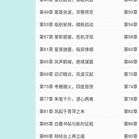
第49章 案首余波，京察将至
第50
第53章 临别安排，暗桩启动
第54
第57章 掌柜密报，危机浮现
第58
第61章 星夜驰援，临安烽烟
第62
第65章 风声鹤唳，绝境谋篇
第66
第69章 旧识暗访，风波又起
第70
第73章 考棚烟火，四座皆惊
第74
第77章 朱笔千斤，道心两难
第78
第81章 风起于青萍之末
第82
第85章 白鹿书帖与新的征程
第86章
第89章 辩经台上再立威
第90