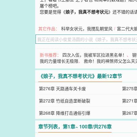
屠个榜吧。
您要是觉得《
娘子，我真不想考状元
》还不错的话
其它作品：
科举女状元，我搅乱朝堂风
/
富二代大脑
新书推荐：
四次入伍，我被军区拉进黑名单！
、
钢
我的力量增长无极限
、
救命！我的神煞师父怎么天
《娘子，我真不想考状元》最新12章节
第276章 天路通车关卡废
第275
第272章 竹纸自造垄断破裂
第271
第268章 降维打击通俗引爆
第267
章节列表，第1章~ 100章/共276章