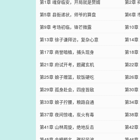
第1章 魂穿临安，开局就是赘婿
第2章
第5章 县衙递状，师爷的算盘
第6章
第9章 考场初临，锋芒微露
第10
第13章 徐子谦拜访，复杂心意
第14
第17章 商誉暗植，捕头现身
第18
第21章 府试开考，题藏玄机
第22
第25章 娘子赠篮，软饭硬吃
第26
第29章 孤身赴会，四座皆敌
第30
第33章 娘子拧腰，粮路自通
第34
第37章 夜间惊魂，炭火有毒
第38
第41章 山林周旋，绝地反击
第42
第45章 金榜题名，骤起风波
第46章