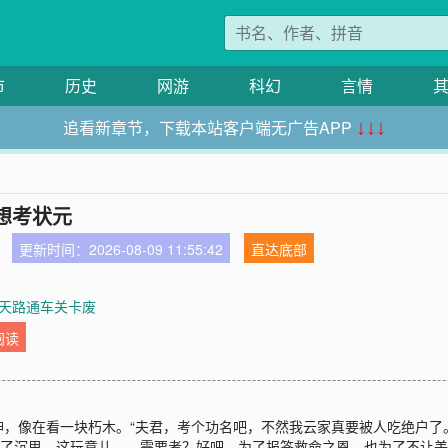
市
历史
网游
科幻
言情
追看新章节，下载本站客户端无广告APP
↓↓↓
想考状元
更新时间：2026-08-09 11:55:42
直达底部
章 天路通车关卡废
阅读
，像在看一块朽木。“夫君，考个功名吧，不然我云家真要被人吃绝户了
入了沉思。这玩意儿……需要考？好吧，为了报答救命之恩，也为了不让