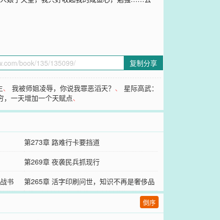
复制分享
生
、
我被师姐凌辱，你说我罪恶滔天？
、
星际高武：
穷，一天增加一个天赋点
、
第273章 路难行卡要挡道
第269章 夜袭民兵抓现行
下战书
第265章 活字印刷问世，知识不再是奢侈品
倒序