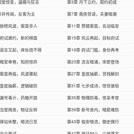
 祠堂惊变，逼婚与狂言
第3章 月下立约，契约初成
 市井传闻，反客为主
第7章 斋房苦读，夫妻暗潮
章 放榜风波，案首非人
第11章 赘婿案首，名动临安
章 府试邀约，新的棋盘
第15章 风云再起，目标府试
章 谣言又起，痒处挠不得
第19章 府试门槛，身份再考
章 暗室审卷，知府惊异
第23章 流言暗涌，宋郎登场
章 案首再临，风波骤起
第27章 釜底抽薪，货栈解封
章 釜底抽薪，逻辑破防
第31章 七步成诗，惊世骇俗
章 漏号毒计，药箱开路
第35章 物理防毒，惊呆考官
章 当堂揭发，物证反转
第39章 新号舍内，暗箭难防
章 驿站休整，暗流已至
第43章 临安暗流，御史微行
 当众面试
第47章 铁证如山，尘埃落定