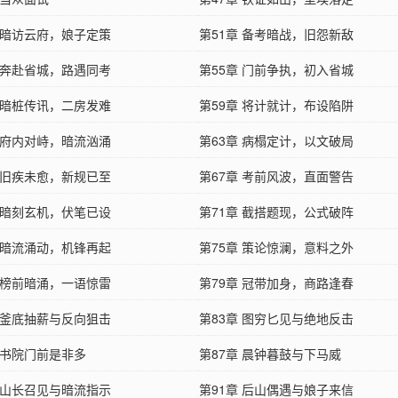
章 暗访云府，娘子定策
第51章 备考暗战，旧怨新敌
章 奔赴省城，路遇同考
第55章 门前争执，初入省城
章 暗桩传讯，二房发难
第59章 将计就计，布设陷阱
章 府内对峙，暗流汹涌
第63章 病榻定计，以文破局
章 旧疾未愈，新规已至
第67章 考前风波，直面警告
章 暗刻玄机，伏笔已设
第71章 截搭题现，公式破阵
章 暗流涌动，机锋再起
第75章 策论惊澜，意料之外
章 榜前暗涌，一语惊雷
第79章 冠带加身，商路逢春
章 釜底抽薪与反向狙击
第83章 图穷匕见与绝地反击
 书院门前是非多
第87章 晨钟暮鼓与下马威
章 山长召见与暗流指示
第91章 后山偶遇与娘子来信