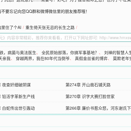
请不要忘记向您QQ群和微博微信里的朋友推荐哦！
里住了个AI
/
重生倚天张无忌的长生之路
/
铁，病菌与奥法医生
、
全民原始部落，你搞军事基地？
、
刘禅的智慧人
天亲我
、
穿越两界，我在80年代当倒爷
、
真假金丝雀的博弈
、
莫欺老年
章 夜查奸细破阴谋
第274章 开山凿石铺天路
章 铅活字革新生产线
第270章 识字大赛打脸世家
章 白蛇传出世引轰动
第266章 廉价书惹众怒，河东谢氏