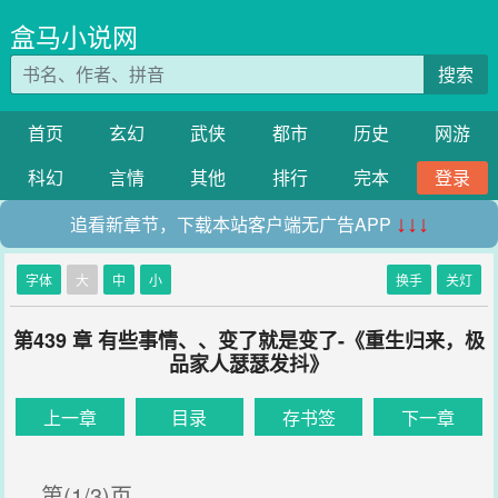
盒马小说网
搜索
首页
玄幻
武侠
都市
历史
网游
科幻
言情
其他
排行
完本
登录
追看新章节，下载本站客户端无广告APP
↓↓↓
字体
大
中
小
换手
关灯
第439 章 有些事情、、变了就是变了-《重生归来，极
品家人瑟瑟发抖》
上一章
目录
存书签
下一章
第(1/3)页