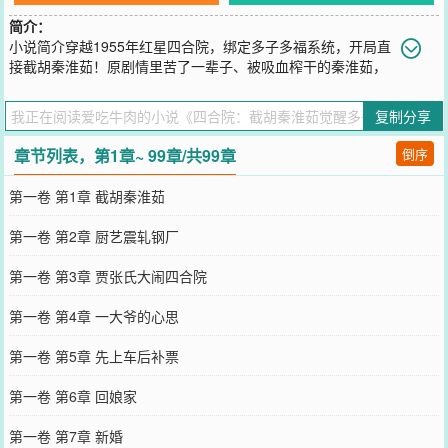
简介：
小说简介穿越1955年红星四合院，绑定多子多福系统，开局直
接截胡秦淮茹！原剧情里苦了一辈子、被吸血榨干的秦淮茹，
再也不用看贾张氏脸色，不用卑微讨好傻柱换口粮。她成了何雨柱的
第一个女人，被宠成全院最幸福的女人，接连生下龙凤胎，触发系统
复制分享
万倍暴击，粮食、布料、票证源源不断。不止秦淮茹！温柔知性的冉
秋叶老师，被他的才华和担当打动；明艳大方的于海棠，放弃许大茂
章节列表，第1章~ 99章/共99章
倒序
倒追他；家底丰厚的娄晓娥，更是带着全部身家投奔他。一个个性格
各异的美人，都被魅力折服，心甘情愿陪他共度一生。全院禽兽傻眼
第一卷 第1章 截胡秦淮茹
了！易中海养老算盘落空，贾张氏撒泼被怼到自闭，许大茂使坏反被
坑得倾家荡产。靠着多子多福系统，娶妻生子就变强，从临时工一路
第一卷 第2章 厨艺震轧钢厂
升到厂长，住洋房、开汽车，儿女绕膝、娇妻在怀，把这个禽兽遍地
的四合院，彻底变成了属于他的幸福大院！
第一卷 第3章 贾张氏大闹四合院
您要是觉得《
四合院：截胡秦淮茹觉醒多子多福
》还不错的话请不要
忘记向您QQ群和微博微信里的朋友推荐哦！
第一卷 第4章 一大爷的心思
第一卷 第5章 先上车后补票
第一卷 第6章 回娘家
第一卷 第7章 新婚