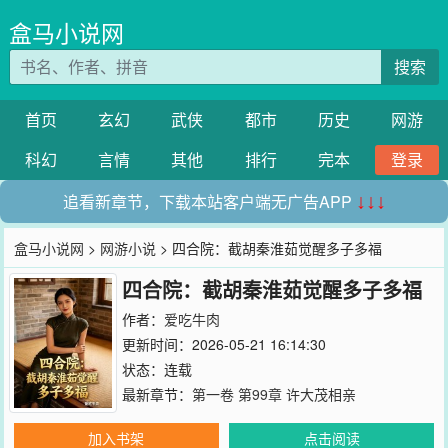
盒马小说网
搜索
首页
玄幻
武侠
都市
历史
网游
科幻
言情
其他
排行
完本
登录
追看新章节，下载本站客户端无广告APP
↓↓↓
盒马小说网
>
网游小说
> 四合院：截胡秦淮茹觉醒多子多福
四合院：截胡秦淮茹觉醒多子多福
作者：
爱吃牛肉
更新时间：2026-05-21 16:14:30
状态：连载
最新章节：
第一卷 第99章 许大茂相亲
加入书架
点击阅读