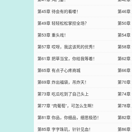
第45章 待会有的看喽！
第46章
第49章 轻轻松松掌控全场？
第50
第53章 重头戏！
第54
第57章 哎呀，我这该死的优秀！
第58
第61章 把草当宝，你给我等着！
第62章
第65章 有点子心疼商城
第66章
第69章 炸出福袋，吊炸天！
第70
第73章 吃瓜吃到了自己头上
第74章
第77章 “肉葡萄”，可怎么生啊！
第78
第81章 你品，你细品，细思极恐！
第82
第85章 字字珠玑，针针见血！
第86