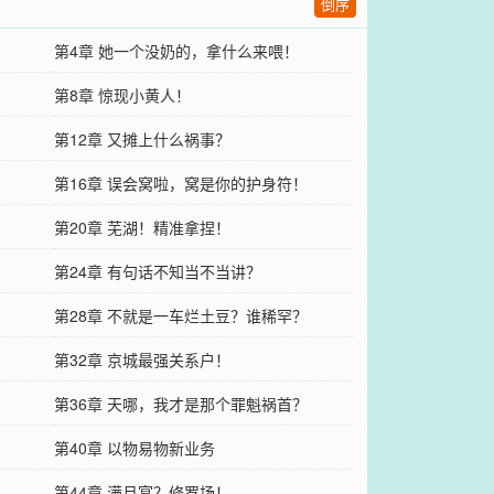
倒序
第4章 她一个没奶的，拿什么来喂！
第8章 惊现小黄人！
第12章 又摊上什么祸事？
第16章 误会窝啦，窝是你的护身符！
！
第20章 芜湖！精准拿捏！
第24章 有句话不知当不当讲？
第28章 不就是一车烂土豆？谁稀罕？
第32章 京城最强关系户！
第36章 天哪，我才是那个罪魁祸首？
第40章 以物易物新业务
！
第44章 满月宴？修罗场！