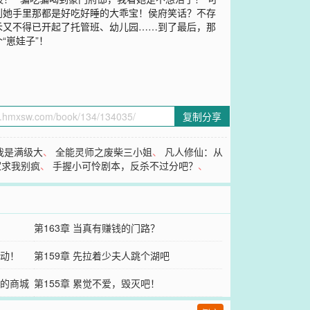
到她手里那都是好吃好睡的大乖宝！侯府笑话？不存
禾又不得已开起了托管班、幼儿园……到了最后，那
“崽娃子”！
复制分享
我是满级大
、
全能灵师之废柴三小姐
、
凡人修仙：从
家求我别疯
、
手握小可怜剧本，反杀不过分吧？
、
第163章 当真有赚钱的门路？
一动！
第159章 先拉着少夫人跳个湖吧
囊的商城
第155章 累觉不爱，毁灭吧！