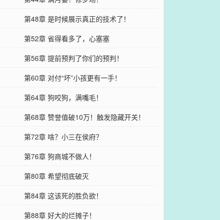
第48章 是时候展示真正的技术了！
第52章 省得看多了，心塞塞
第56章 提前预判了你们的预判！
第60章 对付“坏”小孩更有一手！
！
第64章 狗咬狗，满嘴毛！
第68章 赞誉值破10万！触发隐藏开关！
第72章 啥？小三在侯府？
第76章 狗商城不做人！
第80章 希望彻底破灭
第84章 这该死的胜负欲！
！
第88章 好大的烂摊子！