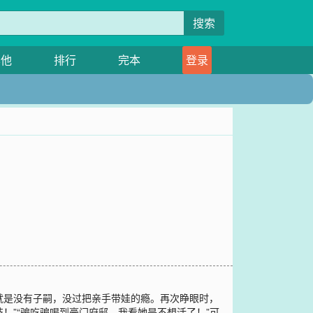
搜索
其他
排行
完本
登录
就是没有子嗣，没过把亲手带娃的瘾。再次睁眼时，
！”“骗吃骗喝到豪门府邸，我看她是不想活了！”可