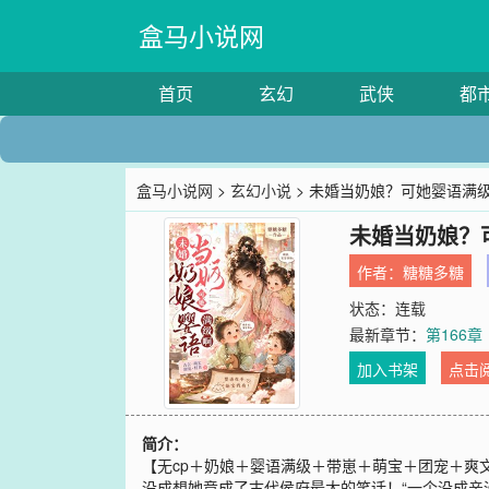
盒马小说网
首页
玄幻
武侠
都
盒马小说网
>
玄幻小说
> 未婚当奶娘？可她婴语满
未婚当奶娘？
作者：
糖糖多糖
状态：连载
最新章节：
第166
加入书架
点击
简介：
【无cp＋奶娘＋婴语满级＋带崽＋萌宝＋团宠＋
没成想她竟成了古代侯府最大的笑话！“一个没成亲