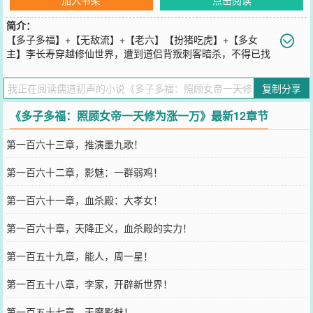
简介：
【多子多福】+【无敌流】+【老六】【扮猪吃虎】+【多女
主】李长寿穿越修仙世界，遭到道侣背叛刺客暗杀，不得已找
了个山洞当起了山顶洞人，直到自己将要百岁之时，鼻腔中闻到一股
幽香，一名仙女从天而降。“这是中淫毒了？”正当李长寿一脸懵的时
复制分享
候，耳边响起了机械音，眼前多出了三天逆选项，挥刀自宫让她痛失
良鸡、让妖兽给她解毒、这两个选项看的李长寿倒吸了口凉气，好在
《多子多福：照顾女帝一天修为涨一万》最新12章节
系统有点良心，主动献身为她解毒，开启多子多福系统，开枝散叶，
寻找道侣开启变强之路！
第一百六十三章，推演墨九歌！
您要是觉得《
多子多福：照顾女帝一天修为涨一万
》还不错的话请不
要忘记向您QQ群和微博微信里的朋友推荐哦！
第一百六十二章，影魅：一群弱鸡！
第一百六十一章，血杀殿：大孝女！
第一百六十章，天降正义，血杀殿的实力！
第一百五十九章，能人，周一星！
第一百五十八章，李家，开辟新世界！
第一百五十七章，天魔影魅！