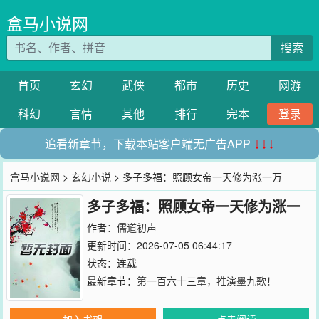
盒马小说网
搜索
首页
玄幻
武侠
都市
历史
网游
科幻
言情
其他
排行
完本
登录
追看新章节，下载本站客户端无广告APP
↓↓↓
盒马小说网
>
玄幻小说
> 多子多福：照顾女帝一天修为涨一万
多子多福：照顾女帝一天修为涨一
万
作者：
儒道初声
更新时间：2026-07-05 06:44:17
状态：连载
最新章节：
第一百六十三章，推演墨九歌！
加入书架
点击阅读