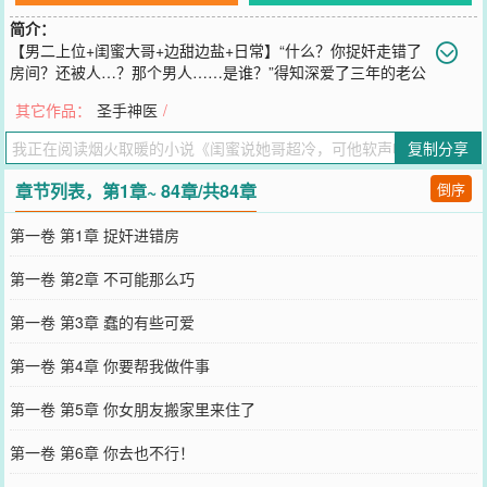
简介：
【男二上位+闺蜜大哥+边甜边盐+日常】“什么？你捉奸走错了
房间？还被人…？那个男人……是谁？”得知深爱了三年的老公
出轨继妹后，温宁萱决定当场捉奸，可是却不知道，这正是继妹设下
其它作品：
圣手神医
/
的圈套。捉奸当场非但没有见到江俊哲和继妹的J情，反而被陌生人拉
到了床上…继妹本想让温宁萱身败名裂，却不曾想房间里的人是温宁
复制分享
萱闺蜜的大哥，天扶国际总裁。从此，温宁萱被闺蜜大哥宠疯了……
真相后，渣夫继妹双双火葬场。姜鹤行：你喜欢什么？温宁萱：天上
章节列表，第1章~ 84章/共84章
倒序
的星星和水中的月亮。于是，最盛大的烟花秀，在天空绽放，倒映在
地面光滑的墨黑色镜面上，温宁萱深处其中，犹如置身浩瀚星海，与
第一卷 第1章 捉奸进错房
明月齐肩，跨星河漫步……闺蜜说她大哥凶的像个活阎王，可夜里暖
的像宝宝。闺蜜说她大哥有洁癖，可第一次的唇印被珍藏。闺蜜说她
第一卷 第2章 不可能那么巧
大哥不喜欢女人，可她却觉得太黏人。闺蜜：我发现我大哥好像突然
改性了。温宁萱：嗯，你知道的有点晚了……
第一卷 第3章 蠢的有些可爱
您要是觉得《
闺蜜说她哥超冷，可他软声哄我乖
》还不错的话请不要
忘记向您QQ群和微博微信里的朋友推荐哦！
第一卷 第4章 你要帮我做件事
第一卷 第5章 你女朋友搬家里来住了
第一卷 第6章 你去也不行！