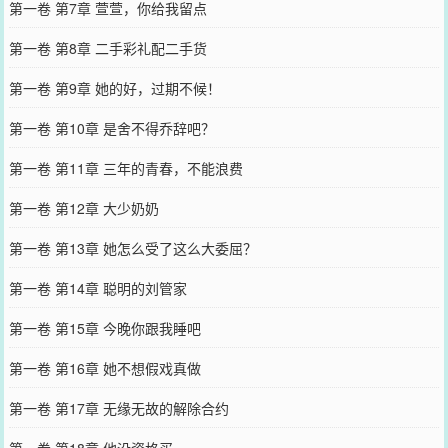
第一卷 第7章 萱萱，你给我留点
第一卷 第8章 二手彩礼配二手货
第一卷 第9章 她的好，过期不候！
第一卷 第10章 是舍不得乔辞吧？
第一卷 第11章 三年的青春，不能浪费
第一卷 第12章 大少奶奶
第一卷 第13章 她怎么受了这么大委屈？
第一卷 第14章 聪明的刘管家
第一卷 第15章 今晚你跟我睡吧
第一卷 第16章 她不想假戏真做
第一卷 第17章 无缘无故的解除合约
第一卷 第18章 他没资格买