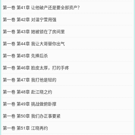
第一卷 第41章 让他破产还是要全部资产？
第一卷 第42章 对温宁萱用强
第一卷 第43章 她被锁在了房间里
第一卷 第44章 我让大哥替你出气
第一卷 第45章 先捧后杀
第一卷 第46章 脸皮太厚，打的手疼
第一卷 第47章 我打他是轻的
第一卷 第48章 赴江晓之约
第一卷 第49章 挑战做俯卧撑
第一卷 第50章 我们办正事要紧
第一卷 第51章 江晓再约