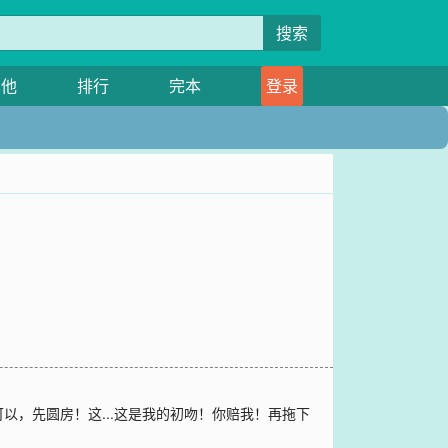
搜索
其他
排行
完本
登录
，先圆房！这...这是我的初吻！你赔我！再拖下