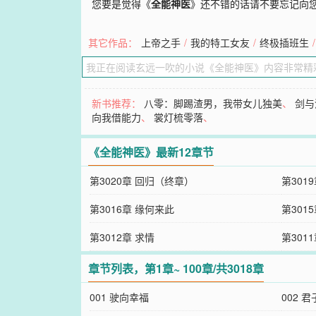
您要是觉得《
全能神医
》还不错的话请不要忘记向
其它作品：
上帝之手
/
我的特工女友
/
终极插班生
/
新书推荐：
八零：脚踢渣男，我带女儿独美
、
剑与
向我借能力
、
裳灯梳零落
、
《全能神医》最新12章节
第3020章 回归（终章）
第301
第3016章 缘何来此
第301
第3012章 求情
第301
章节列表，第1章~ 100章/共3018章
001 驶向幸福
002 