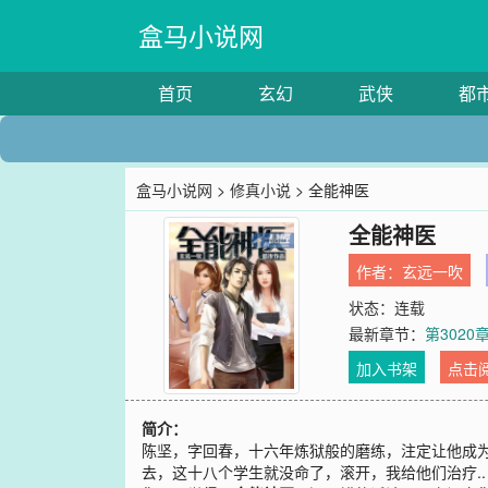
盒马小说网
首页
玄幻
武侠
都
盒马小说网
>
修真小说
> 全能神医
全能神医
作者：
玄远一吹
状态：连载
最新章节：
第3020
加入书架
点击
简介：
陈坚，字回春，十六年炼狱般的磨练，注定让他成为
去，这十八个学生就没命了，滚开，我给他们治疗..