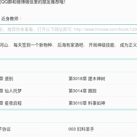
您QQ群和微博微信里的朋友推荐哦！
近身教师
/
河山
、
每天签到一个新物种
、
后海有家酒吧
、
开局神级技能
、
成为正
9章 道别
第3018章 建木神树
5章 仙人托梦
第3014章 跟踪
1章 星夜启程
第3010章 料事如神
君子协议
003 妇科圣手