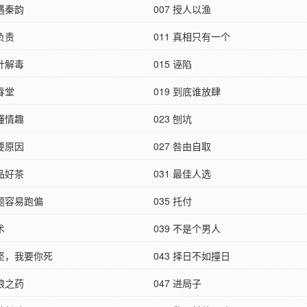
再遇秦韵
007 授人以渔
我负责
011 真相只有一个
火针解毒
015 诬陷
回春堂
019 到底谁放肆
不懂情趣
023 刨坑
重要原因
027 咎由自取
极品好茶
031 最佳人选
话题容易跑偏
035 托付
术
039 不是个男人
陈坚，我要你死
043 择日不如撞日
虎狼之药
047 进局子