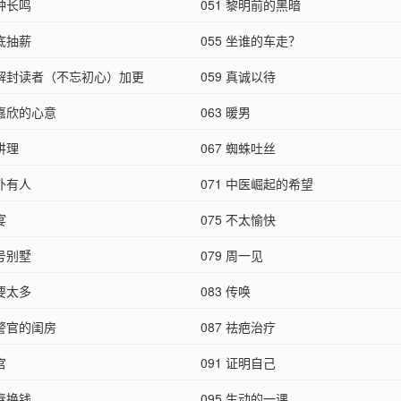
警钟长鸣
051 黎明前的黑暗
釜底抽薪
055 坐谁的车走？
 为解封读者（不忘初心）加更
059 真诚以待
林嘉欣的心意
063 暖男
论讲理
067 蜘蛛吐丝
人外有人
071 中医崛起的希望
宴
075 不太愉快
一号别墅
079 周一见
不要太多
083 传唤
夏警官的闺房
087 祛疤治疗
宫
091 证明自己
青春换钱
095 生动的一课