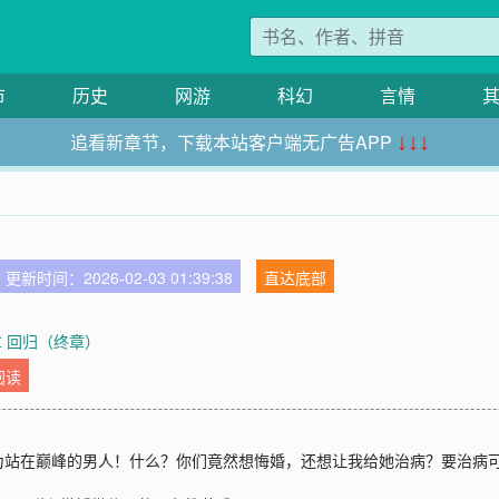
市
历史
网游
科幻
言情
追看新章节，下载本站客户端无广告APP
↓↓↓
更新时间：2026-02-03 01:39:38
直达底部
章 回归（终章）
阅读
站在巅峰的男人！什么？你们竟然想悔婚，还想让我给她治病？要治病可以