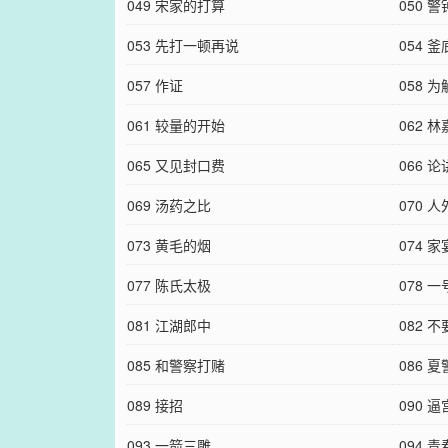
049 宋家的打算
050 
053 先打一顿再说
054 
057 作证
058
061 较量的开始
062 
065 又见封口费
066 
069 汤药之比
070 
073 黄毛的烟
074 家
077 陈氏太极
078 
081 江湖郎中
082 
085 和警察打赌
086 
089 接招
090 逼
093 一箭三雕
094 