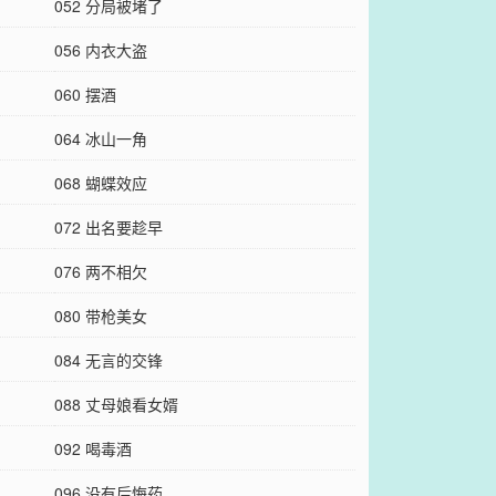
052 分局被堵了
056 内衣大盗
060 摆酒
064 冰山一角
068 蝴蝶效应
072 出名要趁早
076 两不相欠
080 带枪美女
084 无言的交锋
088 丈母娘看女婿
092 喝毒酒
096 没有后悔药