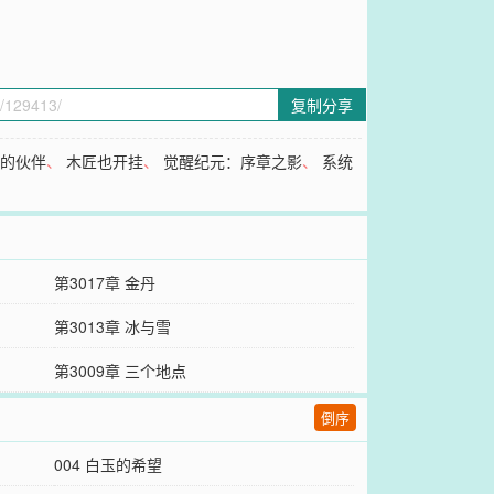
复制分享
义的伙伴
、
木匠也开挂
、
觉醒纪元：序章之影
、
系统
第3017章 金丹
第3013章 冰与雪
第3009章 三个地点
倒序
004 白玉的希望