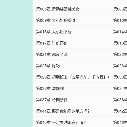
第005章 运动装清纯美女
第006
第009章 大小姐的香味
第010
第013章 大小姐下厨
第014
第017章 讨价还价
第018
第021章 都疯了么
第022
第025章 好巧
第026
第029章 初到班上（五更完毕，求收藏！）
第030
第033章 潜规则
第034
第037章 苛刻条件
第038
第041章 那是你能看的地方吗？
第042
第045章 一定要贴那东西吗？
第046