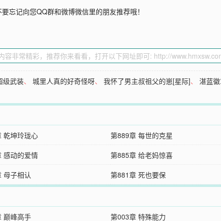
不要忘记向您QQ群和微博微信里的朋友推荐哦！
超级武装
、
城里人真的好奇怪呀
、
我怀了男主叔祖父的崽[星际]
、
湛蓝徽
章 乾坤玲珑心
第889章 每世的克星
章 感动的爱情
第885章 给老妈惊喜
章 母子相认
第881章 死也要保
章 巅峰高手
第003章 特殊能力