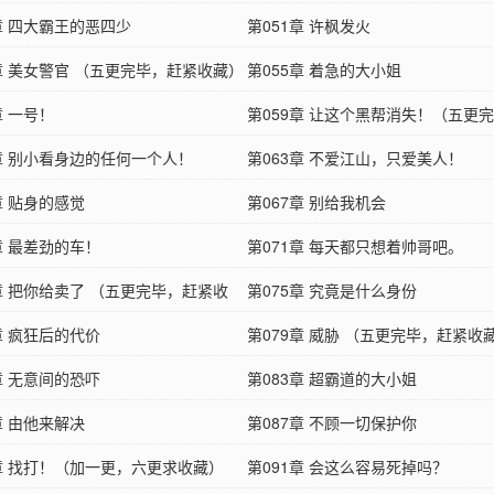
章 四大霸王的恶四少
第051章 许枫发火
4章 美女警官 （五更完毕，赶紧收藏）
第055章 着急的大小姐
章 一号！
第059章 让这个黑帮消失！（五更
2章 别小看身边的任何一个人！
收
第063章 不爱江山，只爱美人！
章 贴身的感觉
第067章 别给我机会
章 最差劲的车！
第071章 每天都只想着帅哥吧。
4章 把你给卖了 （五更完毕，赶紧收
第075章 究竟是什么身份
章 疯狂后的代价
第079章 威胁 （五更完毕，赶紧收
章 无意间的恐吓
第083章 超霸道的大小姐
章 由他来解决
第087章 不顾一切保护你
0章 找打！（加一更，六更求收藏）
第091章 会这么容易死掉吗？