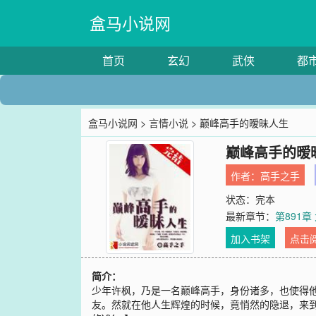
盒马小说网
首页
玄幻
武侠
都
盒马小说网
>
言情小说
> 巅峰高手的暧昧人生
巅峰高手的暧
作者：
高手之手
状态：完本
最新章节：
第891
加入书架
点击
简介：
少年许枫，乃是一名巅峰高手，身份诸多，也使得
友。然就在他人生辉煌的时候，竟悄然的隐退，来