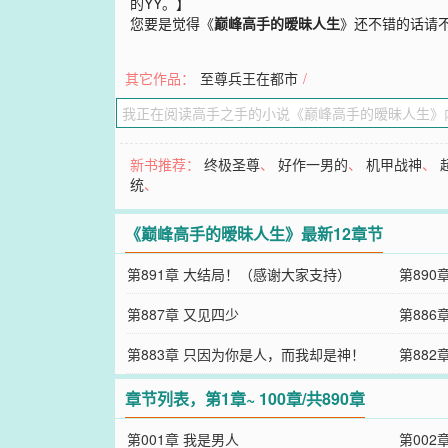
的YY。】
您要是觉得《
巅峰高手的暧昧人生
》还不错的话请
其它作品：
至尊兵王在都市
/
新书推荐：
终极圣尊
、
好作一男的
、
机甲战神
、
统
、
《巅峰高手的暧昧人生》最新12章节
第891章 大结局！（感谢大家支持）
第890
第887章 又见四少
第886
第883章 只因为你是人，而我却是神！
第882
章节列表，第1章~ 100章/共890章
第001章 我是男人
第002