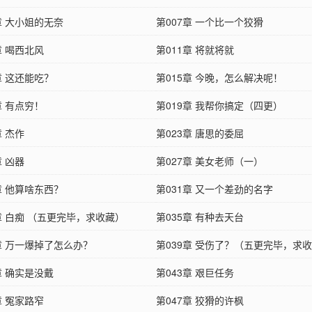
章 大小姐的无奈
第007章 一个比一个狡猾
章 喝西北风
第011章 将就将就
章 这还能吃？
第015章 今晚，怎么解决呢！
章 有点穷！
第019章 我帮你搞定（四更）
章 杰作
第023章 唐思的委屈
章 凶器
第027章 美女老师（一）
章 他算啥东西？
第031章 又一个差劲的名字
章 白痴 （五更完毕，求收藏）
第035章 有种去天台
章 万一爆掉了怎么办？
第039章 受伤了？（五更完毕，求
章 确实是没戴
第043章 艰巨任务
章 冤家路窄
第047章 狡猾的许枫