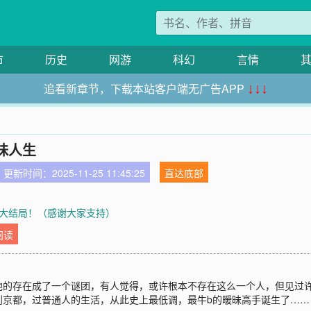
市
历史
网游
科幻
言情
追看新章节，下载本站客户端无广告APP
↓↓↓
昧人生
更新时间：2025-11-25 11:45:25
直达底部
章 大结局！（感谢大家支持）
阅读
他的存在成了一个谜团，有人觉得，或许根本不存在这么一个人，但见过
到京都，过普通人的生活，从此史上最低调，最牛b的暧昧高手诞生了…