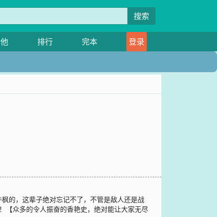
搜索
其他
排行
完本
登录
许枫的，这辈子绝对忘记不了，不管是敌人还是战
…！【众多的令人振奋的香艳史，绝对能让大家无尽