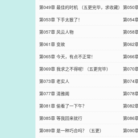
第049章 最佳的时机 （五更完毕，求收藏）
第050
第053章 下手太狠了！
第05
第057章 风云人物
第058
第061章 变故
第06
第065章 今天，有点不正常！
第066
第069章 我求之不得呢! （五更完毕）
第070
第073章 老实人
第07
第077章 清雅阁
藏）
第078
第081章 偷看了一下午？
第082
第085章 等我回来就行
第086
第089章 是一种巧合吗？（五更）
第09