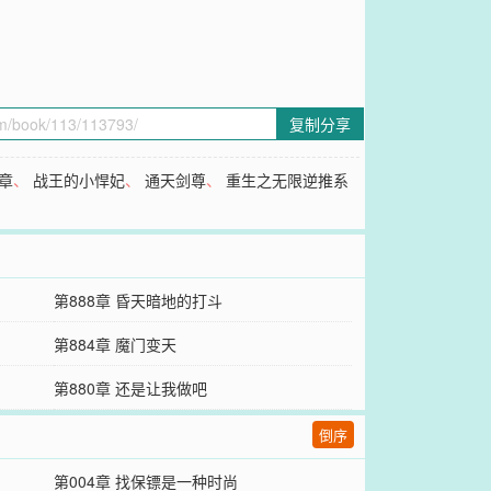
复制分享
章
、
战王的小悍妃
、
通天剑尊
、
重生之无限逆推系
第888章 昏天暗地的打斗
第884章 魔门变天
第880章 还是让我做吧
倒序
第004章 找保镖是一种时尚