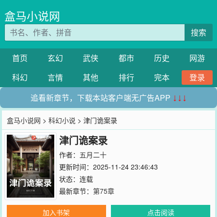
盒马小说网
搜索
首页
玄幻
武侠
都市
历史
网游
科幻
言情
其他
排行
完本
登录
追看新章节，下载本站客户端无广告APP
↓↓↓
盒马小说网
>
科幻小说
> 津门诡案录
津门诡案录
作者：
五月二十
更新时间：2025-11-24 23:46:43
状态：连载
最新章节：
第75章
加入书架
点击阅读