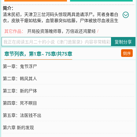
简介：
清末民初，天津卫三岔河码头惊现两具诡谲浮尸。死者身着白
衣，皮肤干瘪如枯柴，血管暴突似枯藤，尸体被放尽血液且生
前遭倒吊虐待。巡警韩风与同僚秃瓢刘因办案争执不休，韩风凭西医
其它作品：
开局投资落魄师尊，万倍返还鸿蒙经
/
知识勘验，揭穿尸体异常，却陷入更深的迷雾——凶手为何抽干血
液？倒吊是否隐藏邪术？随着雨夜浮尸再现，码头漕帮秘辛、租界势
复制分享
力暗涌逐渐浮出水面。鬼节异象叠加连环命案，韩风以江湖手段对抗
官僚体系，在科学与迷信的夹缝中揭开血色真相……
章节列表，第1章~ 75章/共75章
倒序
您要是觉得《
津门诡案录
》还不错的话请不要忘记向您QQ群和微博微
信里的朋友推荐哦！
第一章：鬼节浮尸
第二章：韩风其人
第三章：新的尸体
第四章：死不瞑目
第五章：法医钱不出
第六章 新的发现