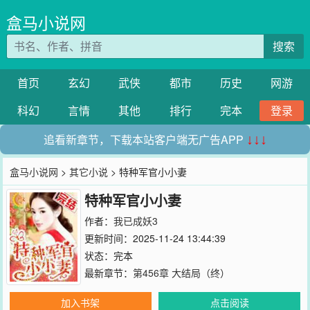
盒马小说网
搜索
首页
玄幻
武侠
都市
历史
网游
科幻
言情
其他
排行
完本
登录
追看新章节，下载本站客户端无广告APP
↓↓↓
盒马小说网
>
其它小说
> 特种军官小小妻
特种军官小小妻
作者：
我已成妖3
更新时间：2025-11-24 13:44:39
状态：完本
最新章节：
第456章 大结局（终）
加入书架
点击阅读