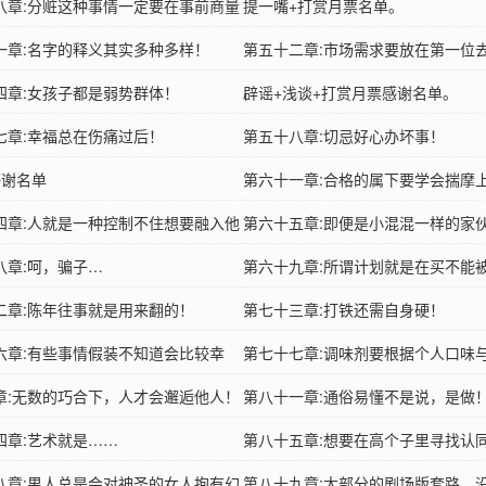
八章:分赃这种事情一定要在事前商量
也是青春的必然阶段啊！
提一嘴+打赏月票名单。
一章:名字的释义其实多种多样！
第五十二章:市场需求要放在第一位
四章:女孩子都是弱势群体！
辟谣+浅谈+打赏月票感谢名单。
七章:幸福总在伤痛过后！
第五十八章:切忌好心办坏事！
感谢名单
第六十一章:合格的属下要学会揣摩
四章:人就是一种控制不住想要融入他
思！
第六十五章:即便是小混混一样的家
种！
八章:呵，骗子…
也有绝对不会违背的信念跟规则！
第六十九章:所谓计划就是在买不能
二章:陈年往事就是用来翻的！
到的杂志时就要想好要藏到那里！
第七十三章:打铁还需自身硬！
六章:有些事情假装不知道会比较幸
第七十七章:调味剂要根据个人口味
完全不对！）
章:无数的巧合下，人才会邂逅他人！
力选择适量添加！
第八十一章:通俗易懂不是说，是做
四章:艺术就是……
第八十五章:想要在高个子里寻找认
八章:男人总是会对神圣的女人抱有幻
得多运动不挑食快快长高！
第八十九章:大部分的剧场版套路，