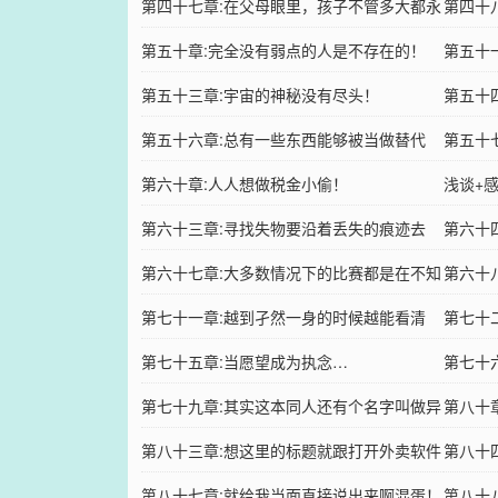
第四十七章:在父母眼里，孩子不管多大都永
第四十
远是孩子！
第五十章:完全没有弱点的人是不存在的！
好！
第五十
第五十三章:宇宙的神秘没有尽头！
第五十
第五十六章:总有一些东西能够被当做替代
第五十
品！
第六十章:人人想做税金小偷！
浅谈+
第六十三章:寻找失物要沿着丢失的痕迹去
第六十
找！
第六十七章:大多数情况下的比赛都是在不知
人的物
第六十
不觉之下开始的！
第七十一章:越到孑然一身的时候越能看清
第七十
楚！
第七十五章:当愿望成为执念…
第七十
第七十九章:其实这本同人还有个名字叫做异
福！（
第八十
世界jojo！
第八十三章:想这里的标题就跟打开外卖软件
第八十
半个小时也不知道该点哪家一样
第八十七章:就给我当面直接说出来啊混蛋！
第八十