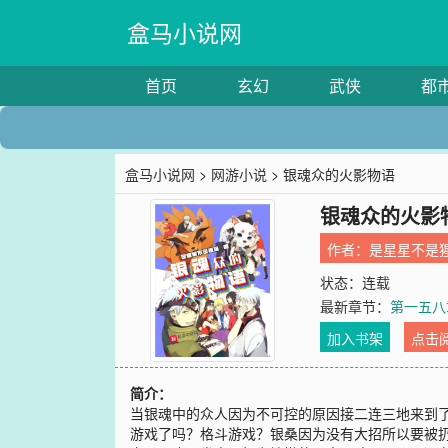
盒马小说网
首页
玄幻
武侠
都
盒马小说网
>
网游小说
> 银魂众的火影物语
银魂众的火影
作者：
是星星不是
状态：连载
最新章节：
第一五八
加入书架
点击
简介：
当银魂中的众人因为不可控的原因接二连三地来到了
游戏了吗？格斗游戏？银桑因为没有大招所以要被