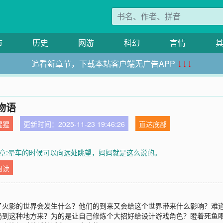
市
历史
网游
科幻
言情
追看新章节，下载本站客户端无广告APP
↓↓↓
物语
猩猩
更新时间：2025-11-23 19:46:26
直达底部
章:晕车的时候可以向远处眺望，妈妈就是这么说的。
阅读
火影的世界会发生什么？他们的到来又会给这个世界带来什么影响？难道
扔到这种地方来？为的是让自己修炼个大招好给设计游戏角色？瞪着死鱼