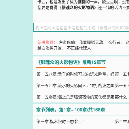
卡西，也是发出了极为慵懒的一声。欧豆豆啊，没
您要是觉得《
银魂众的火影物语
》还不错的话请不
新书推荐：
左道修仙：我靠模拟无敌
、
帝行者
、
越白海禅开始
、
不正经代理人
、
《银魂众的火影物语》最新12章节
第一五八章:晕车的时候可以向远处眺望，妈
第一五
妈就是这么说的。
第一五四章:流水的火影同人，铁打的波之国
算脑力
第一五
旅途
第一五零章:嘴上总是强调宿命的家伙都是胆
那什么
小鬼！
章节列表，第1章~ 100章/共168章
第一章:旗木银时不想参上！
第二章