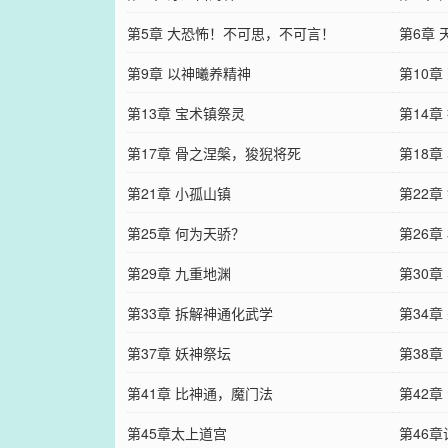
第5章 大恐怖！不可思，不可言！
第6章
第9章 以神曦养精神
第10章
第13章 宝术镇祭灵
第14
第17章 骨之涅槃，狻猊将死
第18章
第21章 小孤山镇
第22
第25章 何为天骄？
第26章
第29章 九重地渊
第30
第33章 拆解神通化武学
第34
第37章 妖神祭坛
第38
第41章 比神通，魔门法
第42
第45章太上道宫
第46