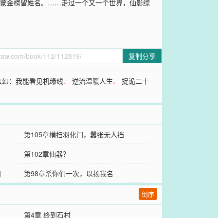
鸿蒙金榜留姓名。……走过一个又一个世界，仙影缥
复制分享
玄幻：我能看见机缘线
、
逆流温暖人生
、
捉诡二十
第105章横扫羽化门，嚣张无人挡
第102章仙器？
门
第98章杀你们一次，以扬我名
倒序
第4章 终到石村