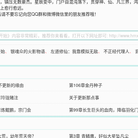
”，镇压无数豪杰。星辰变中，门户自混沌落下，贯穿神、仙、凡三界，
之上愈行愈远。
话请不要忘记向您QQ群和微博微信里的朋友推荐哦！
开始
、
银魂众的火影物语
、
左道修仙：我靠模拟无敌
、
不正经代理人
、
不更新的缘由
第106章金丹种子
章玲珑赌注
关于更新那点事
0章炼鲲鹏，宗门会
第99章长生巨头的血肉，降临羽化
 大荒，幼年荒天帝？
第3章 青鳞鹰，好似大星坠凡尘