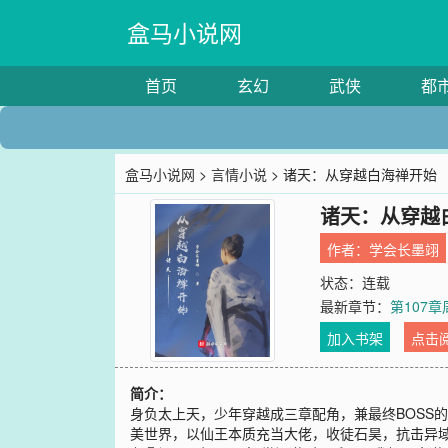
盒马小说网
首页
玄幻
武侠
都
盒马小说网
>
言情小说
> 诸天：从穿越白海禅开始
诸天：从穿越
作者：
学会长墨翊
状态：连载
最新章节：
第107
加入书架
点击
简介：
身负太上天，少年穿越成三章配角，兼最终BOSS
美世界，以仙王本质充当大佬，收徒石昊，抗击异