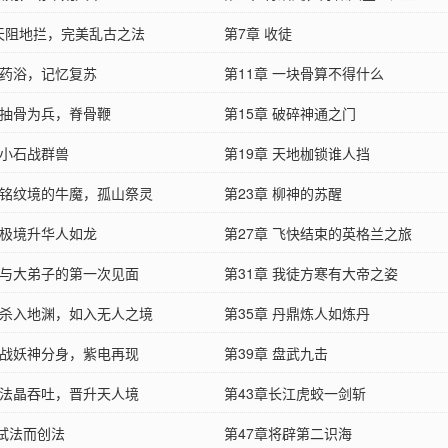
 天阻地拦，完美乱古之法
第7章 收徒
 药浴，记忆复苏
第11章 一块骨算不得什么
章 抽骨为兵，脊骨鞭
第15章 破碎神通之门
 小石战群兽
第19章 天地枷锁谁人挡
章 铭纹境的牛魔，孤山祭灵
第23章 柳神的苏醒
 极境升华人如龙
第27章 飞快结束的英格兰之旅
章 与大弟子的第一次见面
第31章 我徒方寒有大帝之姿
章 杀入地渊，如入无人之境
第35章 丹鼎炼人如炼丹
章 战妖神分身，紫电再现
第39章 盘武九击
章 法晶吞吐，晋升天人境
第43章长江虎蛟一剑斩
章试法而创法
第47章将辟第二识海