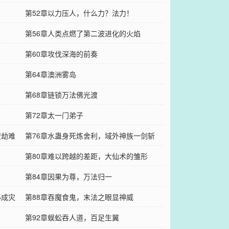
第52章以力压人，什么力？法力！
第56章人类点燃了第二波进化的火焰
第60章攻伐深海的前奏
第64章澳洲雾岛
第68章链锁万法佛光渡
第72章太一门弟子
遭劫难
第76章水蛊身死炼舍利，域外神族一剑斩
第80章难以跨越的差距，大仙术的雏形
第84章因果为尊，万法归一
必成灾
第88章吞魔食鬼，末法之眼显神威
第92章蜈蚣吞人道，百足生翼