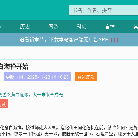
市
历史
网游
科幻
言情
追看新章节，下载本站客户端无广告APP
↓↓↓
白海禅开始
更新时间：2025-11-23 19:46:23
直达底部
章周游玄黄寻道缘，太一未来全成无
阅读
的化身白海禅，接过师徒大因果。造化仙王同化危机在前，该当如何？还
域不朽，纵是一手托起九天十地，依旧无敌于世间。吞噬星空，现身于大