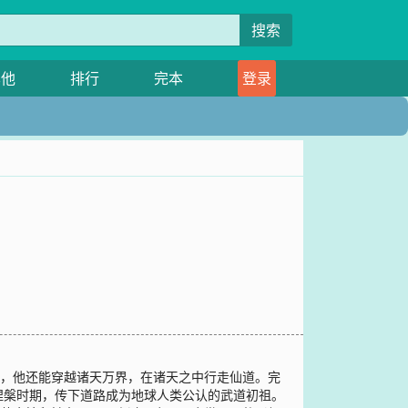
搜索
其他
排行
完本
登录
好，他还能穿越诸天万界，在诸天之中行走仙道。完
涅槃时期，传下道路成为地球人类公认的武道初祖。