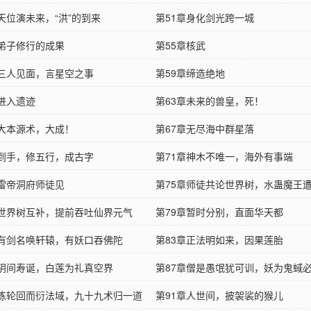
天位演未来，“洪”的到来
第51章身化剑光跨一城
章弟子修行的成果
第55章核武
章三人见面，言星空之事
第59章缔造绝地
章进入遗迹
第63章未来的兽皇，死！
章大本源术，大成！
第67章无尽海中群星落
章到手，修五行，成古字
第71章神木不唯一，海外有事端
章雷帝洞府师徒见
第75章师徒共论世界树，水蛊魔王
章世界树互补，提前吞吐仙界元气
【4000字章】
第79章暂时分别，直面华天都
章有剑名唤轩辕，有妖口吞佛陀
第83章正法明如来，因果莲胎
章阴间寿诞，白莲为礼真空界
第87章僧是愚氓犹可训，妖为鬼蜮
章炼轮回而衍法域，九十九术归一道
第91章人世间，披袈裟的猴儿