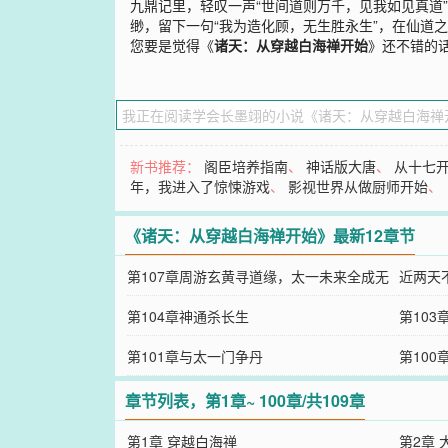
九鼎记里，轻叹一声“世间道则万千，见我如见真道
缈，留下一句“我为造化顾，无生胜永生”，在仙道
您要是觉得《
诸天：从穿越白海禅开始
》还不错的
新书推荐：
阁臣培养指南
、
神话版大唐
、
从十七
年，我进入了惊悚游戏
、
影视世界从做厨师开始
、
《诸天：从穿越白海禅开始》最新12章节
第107章周游玄黄寻道缘，太一未来全成无
近两天
第104章神通杀长生
第103
第101章与太一门争丹
第10
章节列表，第1章~ 100章/共109章
第1章 穿越白海禅
第2章