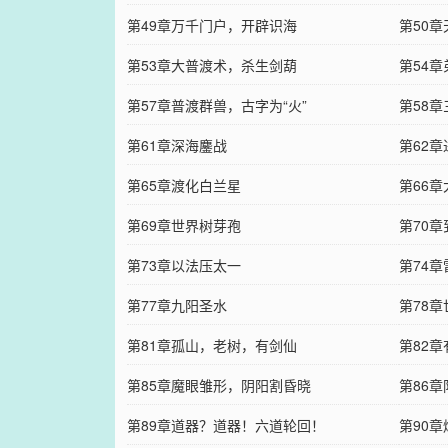
第49章万千门户，开辟识海
第50章
第53章大普渡术，杀生剑葫
第54
第57章普渡群兽，古字为“火”
第58
第61章深海鏖战
第62
第65章渡化白兰星
第66
第69章世界树芽孢
第70
第73章以法压太一
第74
第77章九阳圣水
第78
第81章孤山，老树，有剑仙
第82
第85章魔眼雏形，阴阳割昏晓
第86
第89章道器？道器！六道轮回！
第90