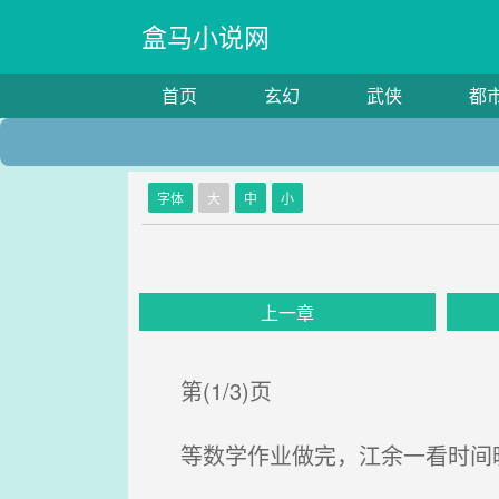
盒马小说网
首页
玄幻
武侠
都
字体
大
中
小
上一章
第(1/3)页
等数学作业做完，江余一看时间