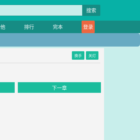
搜索
其他
排行
完本
登录
换手
关灯
下一章