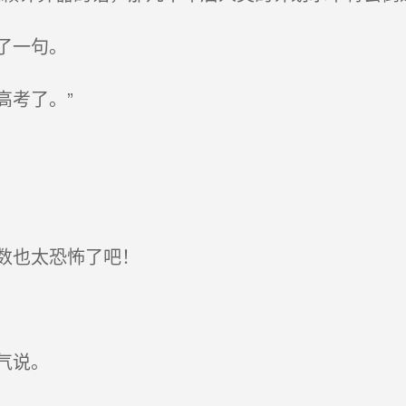
了一句。
高考了。”
数也太恐怖了吧！
气说。