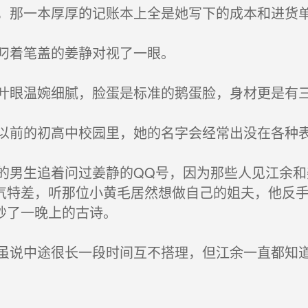
那一本厚厚的记账本上全是她写下的成本和进货
叼着笔盖的姜静对视了一眼。
眼温婉细腻，脸蛋是标准的鹅蛋脸，身材更是有
前的初高中校园里，她的名字会经常出没在各种
男生追着问过姜静的QQ号，因为那些人见江余和
气特差，听那位小黄毛居然想做自己的姐夫，他反
抄了一晚上的古诗。
说中途很长一段时间互不搭理，但江余一直都知