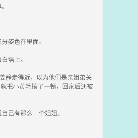
单。
三分姿色在里面。
表白墙上。
姜静走得近，以为他们是亲姐弟关
手就把小黄毛揍了一顿，回家后还被
道自己有那么一个姐姐。