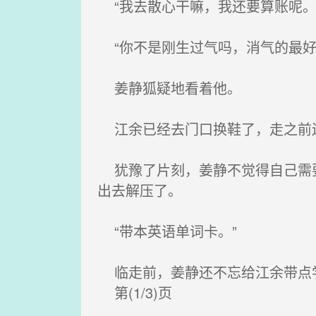
“我去散心干嘛，我还要算账呢。
“你不是刚生过气吗，消气的最好
姜静狐疑地看着他。
江余已经去门口换鞋了，走之前
犹豫了片刻，姜静不觉得自己需要
出去解压了。
“带本英语单词卡。”
临走前，姜静还不忘给江余带点
第(1/3)页