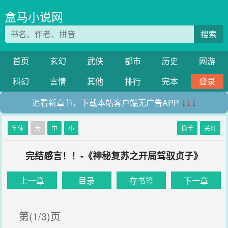
盒马小说网
搜索
首页
玄幻
武侠
都市
历史
网游
科幻
言情
其他
排行
完本
登录
追看新章节，下载本站客户端无广告APP
↓↓↓
字体
大
中
小
换手
关灯
完结感言！！-《神秘复苏之开局驾驭贞子》
上一章
目录
存书签
下一章
第(1/3)页